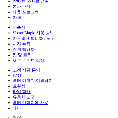
PNG을 SVG로 전환
본사 소개
제휴 프로그램
가격
자습서
Vector Magic 사용 방법
아트워크 벡터화 / 로고
사진 추적
스캔 벡터화
팁 및 트릭
새로운 폰트 작성
고객 지원 문의
FAQ
벡터 이미지 이해하기
호환성
파일 형태
유용한 도구
벡터 이미지에 사용
베타
언어