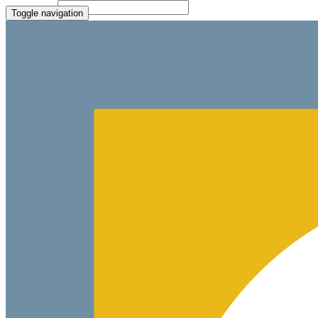
File Picker
Paste Target
Toggle navigation